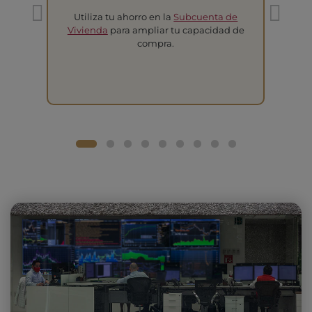
Utiliza tu ahorro en la
Subcuenta de
T
Vivienda
para ampliar tu capacidad de
compra.