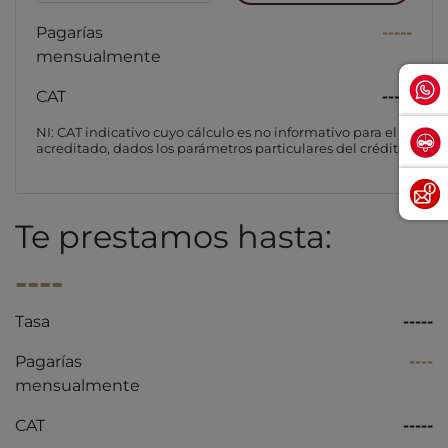
Pagarías
-----
mensualmente
CAT
-----
NI: CAT indicativo cuyo cálculo es no informativo para el
acreditado, dados los parámetros particulares del crédito
Te prestamos hasta:
----
Tasa
-----
Pagarías
----
mensualmente
CAT
-----