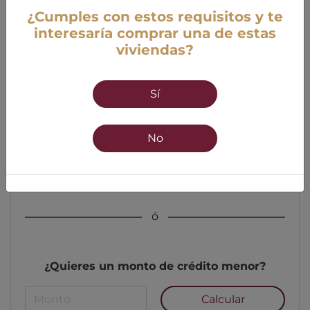
¿Cumples con estos requisitos y te
interesaría comprar una de estas
viviendas?
Edad
Sí
18 años mínimo
55 años máximo
No
Calcular
ó
¿Quieres un monto de crédito menor?
Calcular