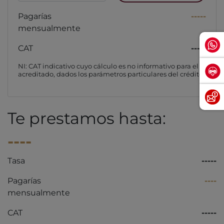
Pagarías
-----
mensualmente
CAT
-----
NI: CAT indicativo cuyo cálculo es no informativo para el
acreditado, dados los parámetros particulares del crédito
Te prestamos hasta:
----
Tasa
-----
Pagarías
----
mensualmente
CAT
-----