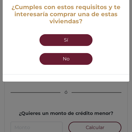
¿Cumples con estos requisitos y te
interesaría comprar una de estas
viviendas?
Edad
Sí
18 años mínimo
55 años máximo
No
Calcular
ó
¿Quieres un monto de crédito menor?
Calcular