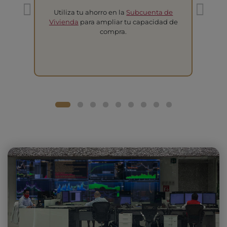
Utiliza tu ahorro en la
Subcuenta de
T
Vivienda
para ampliar tu capacidad de
compra.