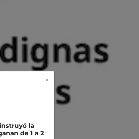
×
 instruyó la
anan de 1 a 2