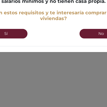
salarios mínimos y no tienen casa propia.
 estos requisitos y te interesaría comprar
viviendas?
Sí
No