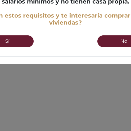
salarios mínimos y no tienen casa propia.
 estos requisitos y te interesaría comprar
viviendas?
Sí
No