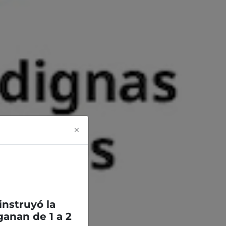
×
 instruyó la
anan de 1 a 2