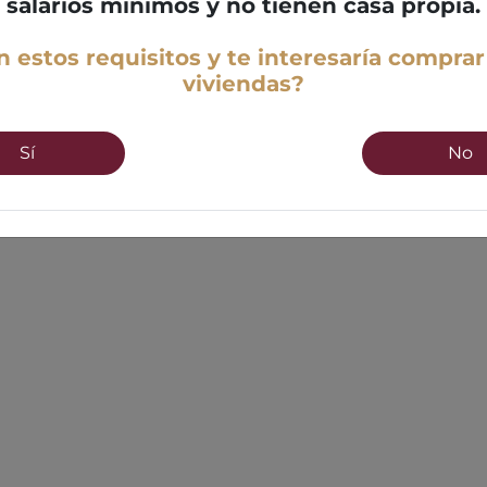
salarios mínimos y no tienen casa propia.
 estos requisitos y te interesaría comprar
viviendas?
Sí
No