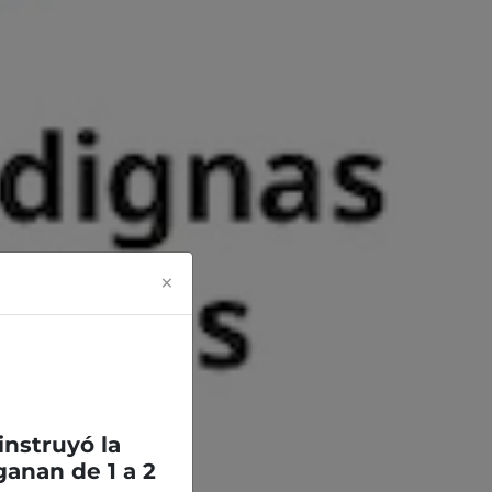
×
 instruyó la
anan de 1 a 2