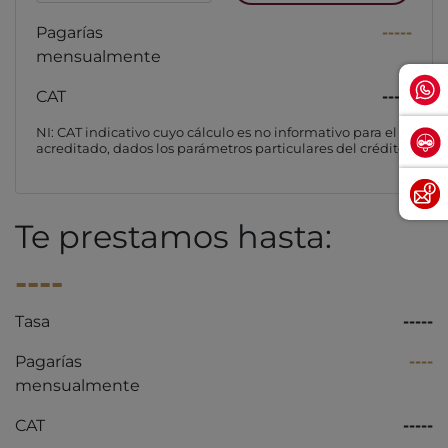
Pagarías
-----
mensualmente
CAT
-----
NI: CAT indicativo cuyo cálculo es no informativo para el
acreditado, dados los parámetros particulares del crédito
Te prestamos hasta:
----
Tasa
-----
Pagarías
----
mensualmente
CAT
-----