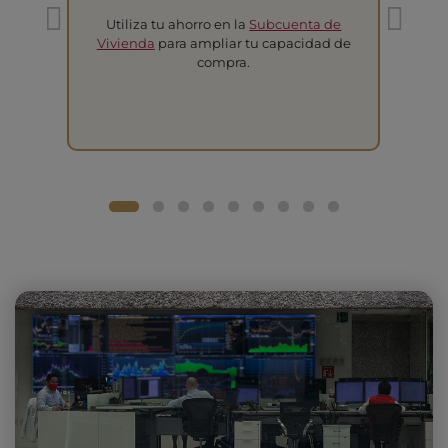
Utiliza tu ahorro en la
Subcuenta de
T
Vivienda
para ampliar tu capacidad de
compra.