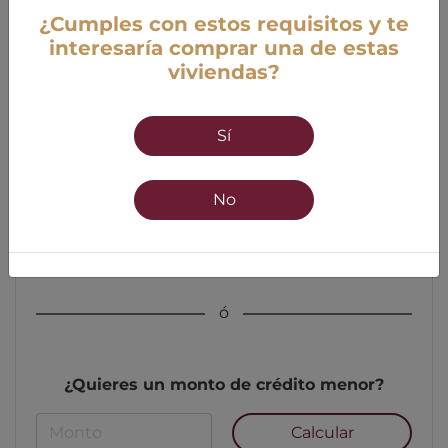
¿Cumples con estos requisitos y te
interesaría comprar una de estas
viviendas?
Edad
Sí
18 años mínimo
55 años máximo
No
Calcular
ó
¿Quieres un monto de crédito menor?
Calcular