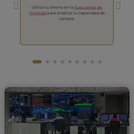
Utiliza tu ahorro en la
Subcuenta de
T
Vivienda
para ampliar tu capacidad de
compra.