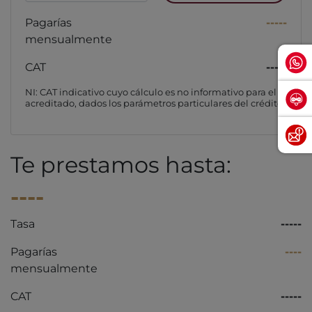
Pagarías
-----
mensualmente
CAT
-----
NI: CAT indicativo cuyo cálculo es no informativo para el
acreditado, dados los parámetros particulares del crédito
Te prestamos hasta:
----
Tasa
-----
Pagarías
----
mensualmente
CAT
-----