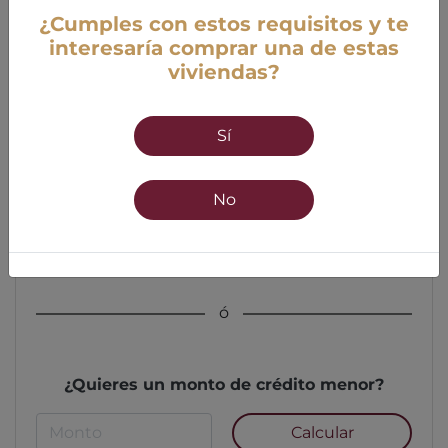
¿Cumples con estos requisitos y te
interesaría comprar una de estas
viviendas?
Edad
Sí
18 años mínimo
55 años máximo
No
Calcular
ó
¿Quieres un monto de crédito menor?
Calcular