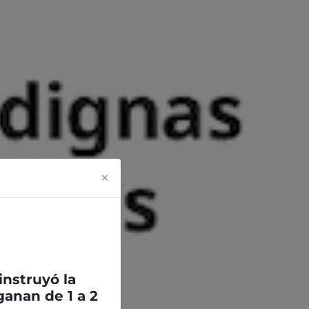
×
 instruyó la
anan de 1 a 2