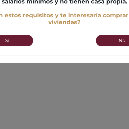
salarios mínimos y no tienen casa propia.
 estos requisitos y te interesaría comprar
viviendas?
Sí
No