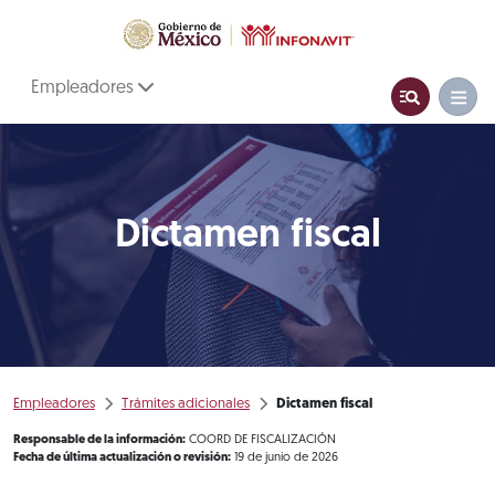
Empleadores
Dictamen fiscal
Empleadores
Trámites adicionales
Dictamen fiscal
Responsable de la información:
COORD DE FISCALIZACIÓN
Fecha de última actualización o revisión:
19 de junio de 2026