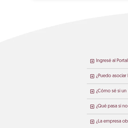
Ingresé al Port
¿Puedo asociar l
¿Cómo sé si un
¿Qué pasa si no
¿La empresa obt