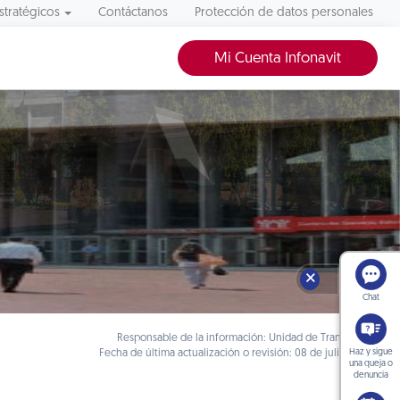
stratégicos
Contáctanos
Protección de datos personales
Mi Cuenta Infonavit
🗙
Chat
Responsable de la información: Unidad de Transparencia
Haz y sigue
Fecha de última actualización o revisión: 08 de julio de 2026
una queja o
denuncia