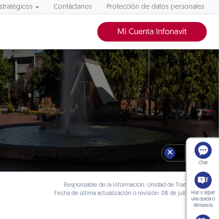
stratégicos
Contáctanos
Protección de datos personales
Mi Cuenta Infonavit
🗙
Chat
Responsable de la información: Unidad de Transparencia
Haz y sigue
Fecha de última actualización o revisión: 08 de julio de 2026
una queja o
denuncia